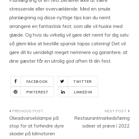
Planlægning af en fest behøver ikke at være
stressende eller overvældende. Med en smule
planlægning og disse nyttige tips kan du nemt
arrangere en fantastisk fest, som alle vil huske med
glæde. Og hvis du virkelig vil gøre det nemt for dig selv,
så glem ikke at bestille spansk tapas catering! Det vil
gøre dit liv uendeligt meget nemmere og garantere, at
dine gæster får en utrolig god aften til din fest.
FACEBOOK
TWITTER
PINTEREST
LINKEDIN
Indlægsnavigation
Olieadvarselslampe på
Restaurantmarkedsføring
stop for at forhindre dyre
sideer at prøve i 2022
skader på bilmotoren