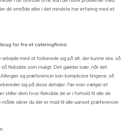
nheder i dit område ofte, kan de have problemer med
der dit område eller i det mindste har erfaring med et
 brug for fra et cateringfirma
arbejde med at forberede sig på alt, der kunne ske, så
r så fleksible som muligt. Det gælder især, når det
Allergier og præferencer kan komplicere tingene, så
forbereder sig på disse detaljer. Før man vælger et
tiller dem hvor fleksible de er i forhold til alle de
 måde sikrer du der er mad til alle uanset præferencer.
r.