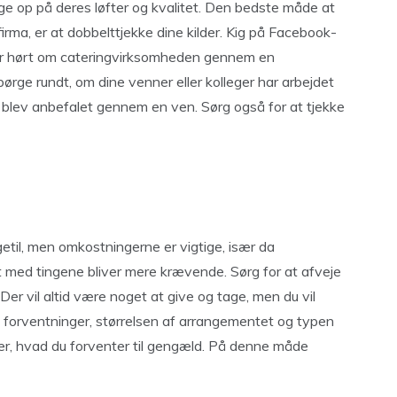
følge op på deres løfter og kvalitet. Den bedste måde at
sfirma, er at dobbelttjekke dine kilder. Kig på Facebook-
har hørt om cateringvirksomheden gennem en
pørge rundt, om dine venner eller kolleger har arbejdet
lev anbefalet gennem en ven. Sørg også for at tjekke
etil, men omkostningerne er vigtige, især da
t med tingene bliver mere krævende. Sørg for at afveje
Der vil altid være noget at give og tage, men du vil
ne forventninger, størrelsen af ​​arrangementet og typen
over, hvad du forventer til gengæld. På denne måde