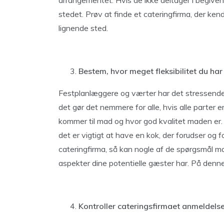
arrangementet. Hvis de ikke deltager i begive
stedet. Prøv at finde et cateringfirma, der ken
lignende sted.
Bestem, hvor meget fleksibilitet du har
Festplanlæggere og værter har det stressende 
det gør det nemmere for alle, hvis alle parter e
kommer til mad og hvor god kvalitet maden er. 
det er vigtigt at have en kok, der forudser og 
cateringfirma, så kan nogle af de spørgsmål man s
aspekter dine potentielle gæster har. På denne
Kontroller cateringsfirmaet anmeldelse