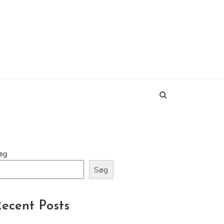
øg
Søg
ecent Posts