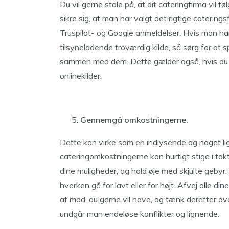
Du vil gerne stole på, at dit cateringfirma vil 
sikre sig, at man har valgt det rigtige catering
Truspilot- og Google anmeldelser. Hvis man 
tilsyneladende troværdig kilde, så sørg for at s
sammen med dem. Dette gælder også, hvis du b
onlinekilder.
Gennemgå omkostningerne.
Dette kan virke som en indlysende og noget lig
cateringomkostningerne kan hurtigt stige i tak
dine muligheder, og hold øje med skjulte gebyr. 
hverken gå for lavt eller for højt. Afvej alle di
af ​​mad, du gerne vil have, og tænk derefter 
undgår man endeløse konflikter og lignende.